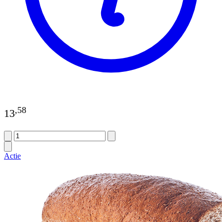
,
58
13
Actie