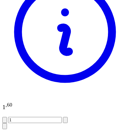
,
60
1