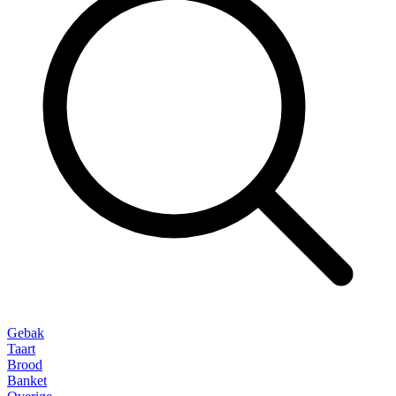
Gebak
Taart
Brood
Banket