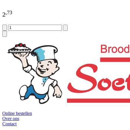
,
73
2
Online bestellen
Over ons
Contact